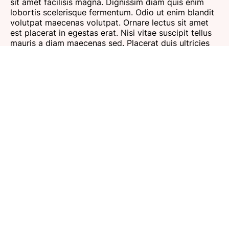
sit amet facilisis magna. Dignissim diam quis enim
lobortis scelerisque fermentum. Odio ut enim blandit
volutpat maecenas volutpat. Ornare lectus sit amet
est placerat in egestas erat. Nisi vitae suscipit tellus
mauris a diam maecenas sed. Placerat duis ultricies
lacus sed turpis tincidunt id aliquet.
Lorem ipsum dolor sit amet, consectetur adipiscing
elit, sed do eiusmod tempor incididunt ut labore et
dolore magna aliqua. Egestas purus viverra
accumsan in nisl nisi. Arcu cursus vitae congue
mauris rhoncus aenean vel elit scelerisque. In egestas
erat imperdiet sed euismod nisi porta lorem mollis.
Morbi tristique senectus et netus. Mattis pellentesque
id nibh tortor id aliquet lectus proin.