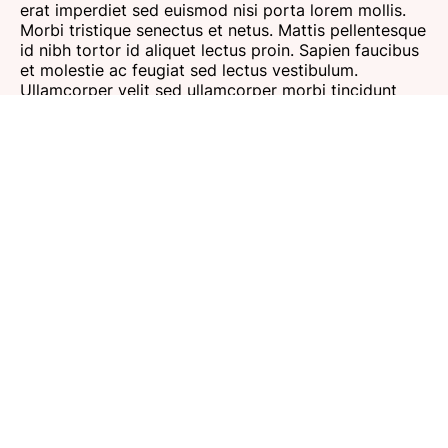
erat imperdiet sed euismod nisi porta lorem mollis.
Morbi tristique senectus et netus. Mattis pellentesque
id nibh tortor id aliquet lectus proin. Sapien faucibus
et molestie ac feugiat sed lectus vestibulum.
Ullamcorper velit sed ullamcorper morbi tincidunt
ornare massa eget.
Elena Amiri
Lorem ipsum dolor sit amet, consectetur adipiscing
elit, sed do eiusmod tempor incididunt ut labore et
dolore magna aliqua. Egestas purus viverra
accumsan in nisl nisi. Arcu cursus vitae congue
mauris rhoncus aenean vel elit scelerisque.